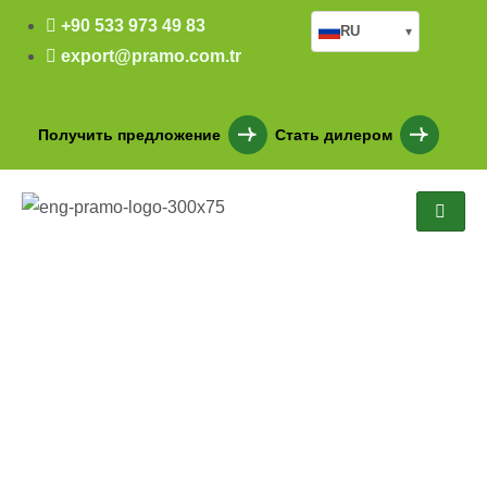
+90 533 973 49 83
RU
▾
export@pramo.com.tr
Получить предложение
Стать дилером
Баликесир 160 м2
Двухэтажный стальной
дом