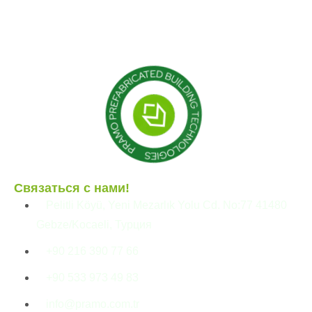
Модульные конструкции
Сборные здания
Связаться с нами!
Pelitli Köyü, Yeni Mezarlık Yolu Cd. No:77 41480
Gebze/Kocaeli, Турция
+90 216 390 77 66
+90 533 973 49 83
info@pramo.com.tr