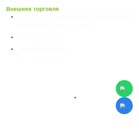
Внешняя торговля
E-5 Yanyol Cad. Kaynarca Mah. Çeşni Sok. No:5/5
34890 Pendik, Стамбул, Турция
+90 533 973 49 83
export@pramo.com.tr
© Pramo Prefabricated
Разъяснительный
Building Technologies
текст KVKK и
конфиденциальность
Условия и положения