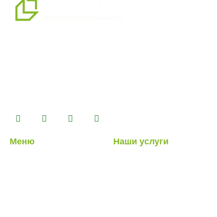
мы являемся профессиональным партнером по
альтернативным решениям в области сборных
конструкций, предлагая системы сборных,
контейнерных, тяжелых и легких стальных зданий,
которые мы производим на нашем производственном
комплексе площадью 14500 м2.
Меню
Наши услуги
О нас
Легкие стальные
конструкции
Наши услуги
Гибридные структуры
Наши проекты
Кабина
Блог
Контейнер